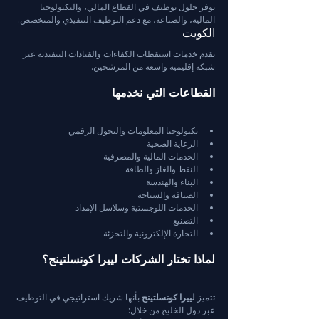
نوفر حلول توظيف في القطاع المالي، والتكنولوجيا 
المالية، والصناعة، مع دعم التوظيف التنفيذي والمتخصص.
الكويت
نقدم خدمات استقطاب الكفاءات والقيادات التنفيذية عبر 
شبكة إقليمية واسعة من المرشحين.
القطاعات التي نخدمها
تكنولوجيا المعلومات والتحول الرقمي
الرعاية الصحية
الخدمات المالية والمصرفية
النفط والغاز والطاقة
البناء والهندسة
الضيافة والسياحة
الخدمات اللوجستية وسلاسل الإمداد
التصنيع
التجارة الإلكترونية والتجزئة
لماذا تختار الشركات لييرا كونسلتينج؟
تتميز 
لييرا كونسلتينج
 بأنها شريك استراتيجي في التوظيف 
عبر دول الخليج من خلال: