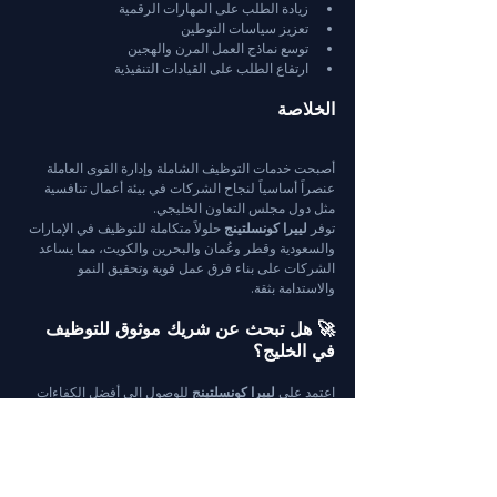
زيادة الطلب على المهارات الرقمية
تعزيز سياسات التوطين
توسع نماذج العمل المرن والهجين
ارتفاع الطلب على القيادات التنفيذية
الخلاصة
أصبحت خدمات التوظيف الشاملة وإدارة القوى العاملة 
عنصراً أساسياً لنجاح الشركات في بيئة أعمال تنافسية 
مثل دول مجلس التعاون الخليجي.
توفر 
لييرا كونسلتينج
 حلولاً متكاملة للتوظيف في الإمارات 
والسعودية وقطر وعُمان والبحرين والكويت، مما يساعد 
الشركات على بناء فرق عمل قوية وتحقيق النمو 
والاستدامة بثقة.
🚀 هل تبحث عن شريك موثوق للتوظيف 
في الخليج؟
اعتمد على 
لييرا كونسلتينج
 للوصول إلى أفضل الكفاءات 
وبناء فرق عمل عالية الأداء في جميع أنحاء الخليج.
ابدأ التوظيف في دول الخليج