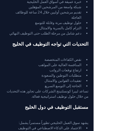
خبرة عميقة في أسواق العمل الخليجية
شبكة واسعة من المرشحين المؤهلين
تقديم مرشحين أوليين خلال 24 ساعة للوظائف 
العاجلة
حلول توظيف مرنة وقابلة للتوسع
التزام كامل بالسرية والامتثال
دعم شامل من مرحلة الطلب حتى التوظيف النهائي
التحديات التي تواجه التوظيف في الخليج
نقص الكفاءات المتخصصة
المنافسة العالية على المواهب
ارتفاع توقعات الرواتب
متطلبات التوطين والسعودة
تعقيدات القوانين والامتثال
الحاجة إلى التوسع السريع
تساعد لييرا كونسلتينج الشركات على تجاوز هذه التحديات 
من خلال حلول توظيف استراتيجية فعالة.
مستقبل التوظيف في دول الخليج
يشهد سوق العمل الخليجي تطوراً مستمراً يشمل:
الاعتماد على الذكاء الاصطناعي في التوظيف