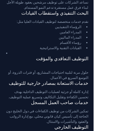
نساعد الشركات على توظيف مرشحين بعقود طويلة الأجل 
لبناء فرق عمل مستقرة تدعم النمو المستدام.
البحث التنفيذي واستقطاب القيادات
نقدم خدمات متخصصة لتوظيف القيادات العليا مثل:
الرؤساء التنفيذيين
المدراء العامين
المدراء الماليين
رؤساء الأقسام
القيادات التقنية والاستراتيجية
التوظيف التعاقدي والمؤقت
حلول مرنة لتلبية احتياجات المشاريع، أو فترات الذروة، أو 
التوسع السريع في الأعمال.
خدمات الاستعانة بمصادر خارجية للتوظيف
إدارة كاملة أو جزئية لعمليات التوظيف الداخلية بهدف 
تحسين الكفاءة وتقليل التكاليف وتسريع عملية التوظيف.
خدمات صاحب العمل المسجل
تمكين الشركات من توظيف الكفاءات في دول الخليج دون 
الحاجة إلى تأسيس كيان قانوني محلي، مع إدارة الرواتب 
والعقود والتأشيرات والامتثال.
التوظيف الخارجي