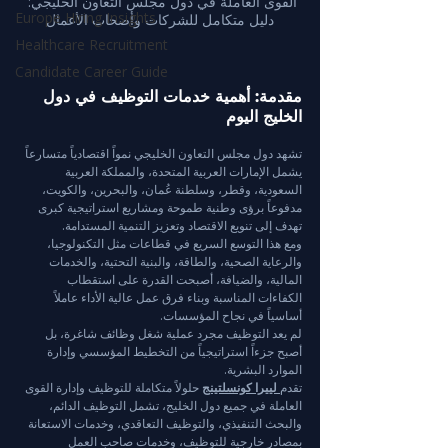
القوى العاملة في دول مجلس التعاون الخليجي: 
Europe Hiring Insights
دليل متكامل للشركات وأصحاب الأعمال
Healthcare Recruitment
Candidate Career Guide
مقدمة: أهمية خدمات التوظيف في دول 
الخليج اليوم
تشهد دول مجلس التعاون الخليجي نمواً اقتصادياً متسارعاً 
يشمل الإمارات العربية المتحدة، والمملكة العربية 
السعودية، وقطر، وسلطنة عُمان، والبحرين، والكويت، 
مدفوعاً برؤى وطنية طموحة ومشاريع استراتيجية كبرى 
تهدف إلى تنويع الاقتصاد وتعزيز التنمية المستدامة.
ومع هذا التوسع السريع في قطاعات مثل التكنولوجيا، 
والرعاية الصحية، والطاقة، والبنية التحتية، والخدمات 
المالية، والضيافة، أصبحت القدرة على استقطاب 
الكفاءات المناسبة وبناء فرق عمل عالية الأداء عاملاً 
أساسياً في نجاح المؤسسات.
لم يعد التوظيف مجرد عملية شغل وظائف شاغرة، بل 
أصبح جزءاً استراتيجياً من التخطيط المؤسسي وإدارة 
الموارد البشرية.
تقدم
لييرا كونسلتينج
 حلولاً متكاملة للتوظيف وإدارة القوى 
العاملة في جميع دول الخليج، تشمل التوظيف الدائم، 
والبحث التنفيذي، والتوظيف التعاقدي، وخدمات الاستعانة 
بمصادر خارجية للتوظيف، وخدمات صاحب العمل 